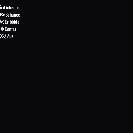
LinkedIn
Behance
Dribbble
Contra
Muzli