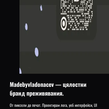
Madebyvladonacev — цялостни
бранд преживявания.
От пиксели до печат. Проектирам лога, уеб интерфейси, UI