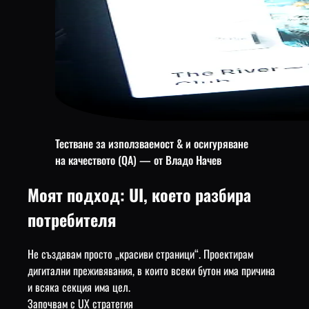
Тестване за използваемост & и осигуряване
на качеството (QA) — от Владо Начев
Моят подход: UI, което разбира
потребителя
Не създавам просто „красиви страници“. Проектирам
дигитални преживявания, в които всеки бутон има причина
и всяка секция има цел.
Започвам с UX стратегия