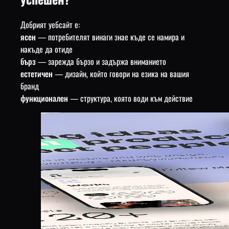
Добрият уебсайт е:
ясен
— потребителят винаги знае къде се намира и
накъде да отиде
бърз
— зарежда бързо и задържа вниманието
естетичен
— дизайн, който говори на езика на вашия
бранд
функционален
— структура, която води към действие