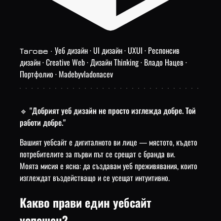
Уеб дизайн · UI дизайн · UXUI · Респонсив
Тагове ·
дизайн · Creative Web · Дизайн Thinking · Владо Нацев ·
Портфолио · Madebyvladonacev
🔹 "Добрият уеб дизайн не просто изглежда добре. Той
работи добре."
Вашият уебсайт е дигиталното ви лице — мястото, където
потребителите за първи път се срещат с бранда ви.
Моята мисия е ясна: да създавам уеб преживявания, които
изглеждат въздействащо и се усещат интуитивно.
Какво прави един уебсайт
успешен?