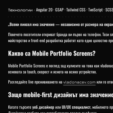
Angular 20 · GSAP · Tailwind CSS · ТипScript · SCS
Технологии ·
„Всеки пиксел има значение — независимо от размера на екран
Повечето посетители откриват бранда ви първо на телефон. Този s
майсторство и front-end разработка работят като едно цялостно пр
Какво са Mobile Portfolio Screens?
Mobile Portfolio Screens е поглед зад кулисите на това как vlado
основата за touch, скорост и яснота на всяко устройство.
Разгледайте live преживяването на
или го отв
vladonacev.com
Защо mobile-first дизайнът има значени
Когато търсите
уеб дизайнер
или
UI/UX специалист
, мобилното пр
Дизайнерът разбира как потребителите реално сърфират