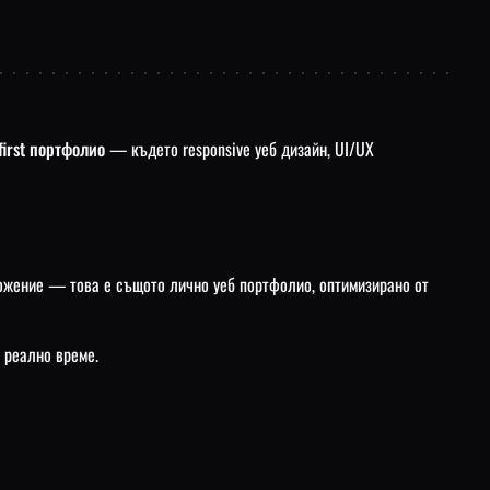
first портфолио
— където responsive уеб дизайн, UI/UX
иложение — това е същото лично уеб портфолио, оптимизирано от
 реално време.