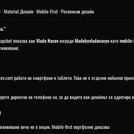
S · Material Дизайн · Mobile-First · Респонсив дизайн
а.“
napshot показва как
Vlado Nacev
изгради
Madebyvladonacev
като
mobile-
еживяване.
nacev.com работи на смартфони и таблети. Това не е отделно мобилно пр
орете директно на телефона си, за да видите как дизайнът се адаптира в
е
еживяване вече не е опция. Mobile-first портфолио доказва: