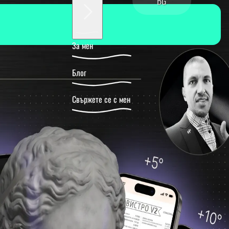
BG
За мен
Блог
Свържете се с мен